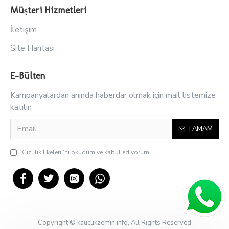
Müşteri Hizmetleri
İletişim
Site Haritası
E-Bülten
Kampanyalardan anında haberdar olmak için mail listemize
katılın
TAMAM
Gizlilik İlkeleri
'ni okudum ve kabul ediyorum.
Copyright © kaucukzemin.info, All Rights Reserved