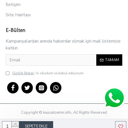
İletişim
Site Haritası
E-Bülten
Kampanyalardan anında haberdar olmak için mail listemize
katılın
TAMAM
Gizlilik İlkeleri
'ni okudum ve kabul ediyorum.
Copyright © kaucukzemin.info, All Rights Reserved
SEPETE EKLE