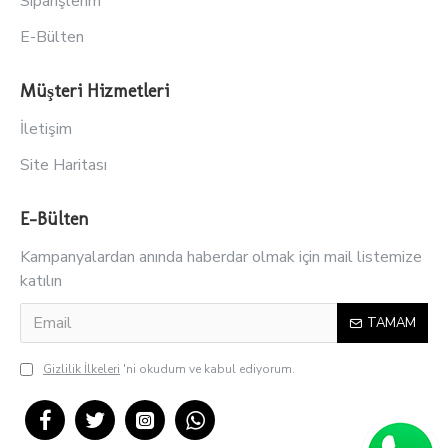
Siparişlerim
E-Bülten
Müşteri Hizmetleri
İletişim
Site Haritası
E-Bülten
Kampanyalardan anında haberdar olmak için mail listemize
katılın
TAMAM
Gizlilik İlkeleri
'ni okudum ve kabul ediyorum.